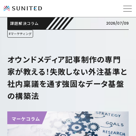
課題解決コラム
2026/07/09
#マーケティング
ソリューション
オウンドメディア記事制作の専門
導入事例
家が教える！失敗しない外注基準と
社内稟議を通す強固なデータ基盤
課題解決コラム
の構築法
お役立ち資料
会社概要