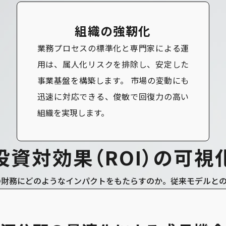
組織の強靭化
業務プロセスの標準化と専門家による運
用は、属人化リスクを排除し、安定した
事業基盤を構築します。 市場の変動にも
迅速に対応できる、俊敏で回復力の高い
組織を実現します。
投
資
対
効
果
（
R
O
I
）
の
可
視
社の財務にどのようなインパクトをもたらすのか。従来モデルと