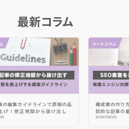
最新コラム
集ガイドラインで原稿の品
構成案の作り方でSE
修正地獄から抜け出しメ
目的な記事の量産を防
高めるノウハウ
評価を勝ち取る設計図
2026/08/03