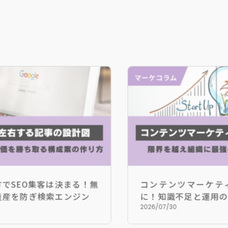
O集客は決まる！無
コンテンツマーケティング
ぎ検索エンジンの
に！知識不足と運用の限界を
最強の集客資産を築く必須知識
2026/07/30