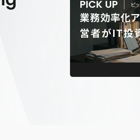
PICK UP
ピ
業務効率化ア
営者がIT
産性を劇的
。