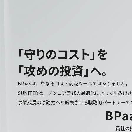
「
守
り
の
コ
ス
ト
」
を
「
攻
め
の
投
資
」
へ
。
BPaaSは、単なるコスト削減ツールではありません。
SUNITEDは、ノンコア業務の最適化によって生み出
事業成長の原動力へと転換させる戦略的パートナーで
B
P
a
貴社の