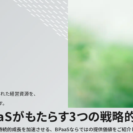
された経営資源を、
す。
a
S
が
も
た
ら
す
3
つ
の
戦
略
持続的成長を加速させる、BPaaSならではの提供価値をご紹介