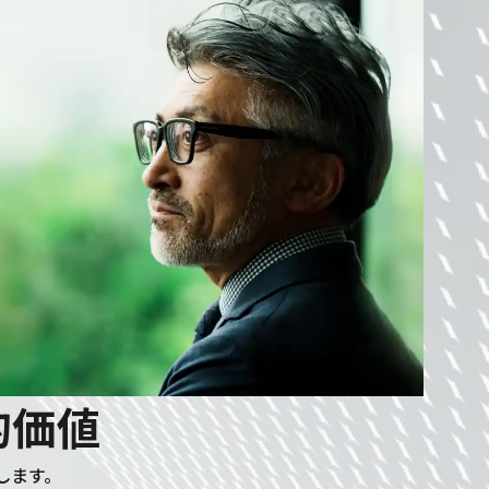
的
価
値
します。