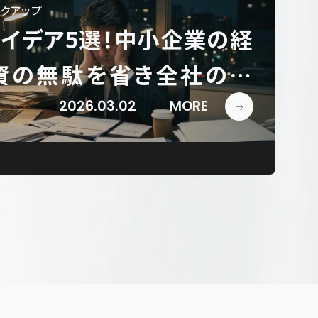
ックアップ
イデア5選！中小企業の経
投資の無駄を省き全社の生
に高める実践手順
2026.03.02
MORE