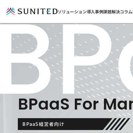
ソリューション
導入事例
課題解決コラム
BPaaS For Ma
BPaaS経営者向け