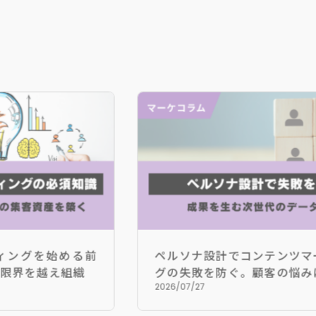
を始める前
ペルソナ設計でコンテンツマーケテ
越え組織に
グの失敗を防ぐ。顧客の悩みに寄り
成果を生む次世代のデータ戦略
2026/07/27