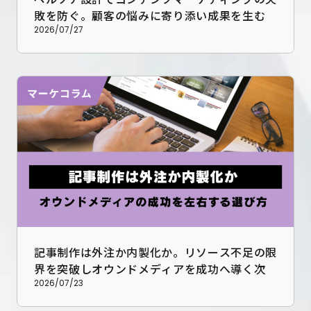
敗を防ぐ。顧客の悩みに寄り添い成果を生む次
世代のデータ戦略
2026/07/27
記事制作は外注か内製化か。リソース不足の限
界を突破しオウンドメディアを成功へ導く次世
代の伴走型支援
2026/07/23