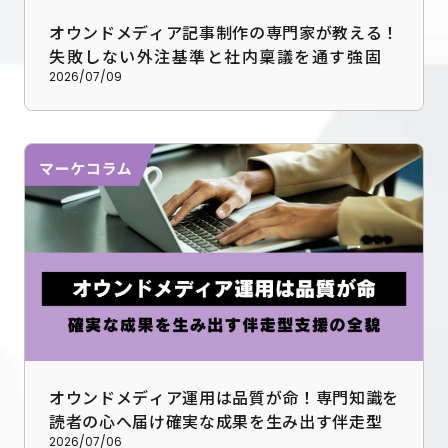
オウンドメディア記事制作の専門家が教える！
失敗しない外注基準と社内稟議を通す強固な
データ基盤の構築法
2026/07/09
オウンドメディア運用は品質が命！専門知識を
読者の心へ届け確実な成果を生み出す伴走型支
援のすべて
2026/07/06