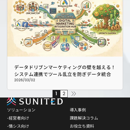
データドリブンマーケティングの壁を越える！
システム連携でツール乱立を防ぎデータ統合を
成功させる実践法
2026/03/02
1
2
ソリューション
導入事例
-経営者向け
課題解決コラム
-情シス向け
お役立ち資料