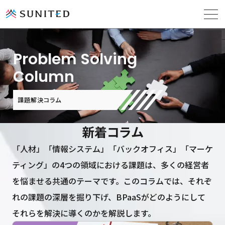
Problem Solving
ソリューション
Column
導入事例
課題解決コラム
新
着
コ
ラ
ム
課題解決コラム
「人材」「情報システム」「バックオフィス」「マーケ
ティング」の
4つの領域における課題は、多くの経営者
お役立ち資料
を悩ませる共通のテーマです。
このコラムでは、それぞ
れの課題の深層を掘り下げ、
BPaaSがどのようにして
それらを解決に導くのかを解説します。
会社概要