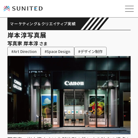
マーケティング＆クリエイティブ実績
岸本淳写真展
ソリューション
写真家 岸本淳
さま
#Art Direction
#Space Design
#デザイン制作
導入事例
課題解決コラム
お役立ち資料
会社概要