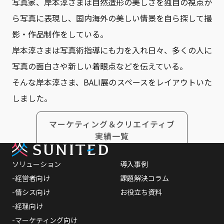
写真家、岸本淳さまは自然造形の美しさを独自の視点か
ら写真に表現し、国内海外の美しい情景を自ら探して撮
採用情報
影・作品制作をしている。
岸本淳さまは写真術指導にも力を入れ日々、多くの人に
写真の面白さや新しい着眼点などを伝えている。
そんな岸本淳さま、BALI展のスペースをレイアウトいた
お問い合わせ
しました。
マーケティング＆クリエイティブ
プライバシーポリシー
実績一覧
ソリューション
導入事例
-経営者向け
課題解決コラム
-情シス向け
お役立ち資料
-経理向け
-マーケティング向け