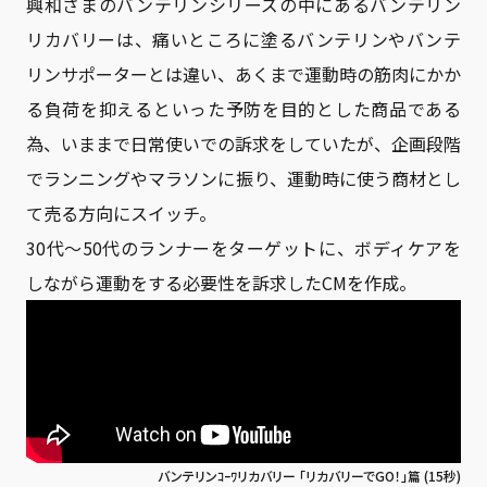
興和さまのバンテリンシリーズの中にあるバンテリン
リカバリーは、痛いところに塗るバンテリンやバンテ
採用情報
リンサポーターとは違い、あくまで運動時の筋肉にかか
る負荷を抑えるといった予防を目的とした商品である
為、いままで日常使いでの訴求をしていたが、企画段階
でランニングやマラソンに振り、運動時に使う商材とし
お問い合わせ
て売る方向にスイッチ。
30代〜50代のランナーをターゲットに、ボディケアを
しながら運動をする必要性を訴求したCMを作成。
プライバシーポリシー
バンテリンｺｰﾜリカバリー 「リカバリーでGO！」篇 (15秒)