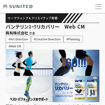
マーケティング＆クリエイティブ実績
バンテリンｺｰﾜリカバリー Web CM
ソリューション
興和株式会社
さま
#Art Direction
#Creative Direction
#Planning
導入事例
#Web CM
課題解決コラム
お役立ち資料
会社概要