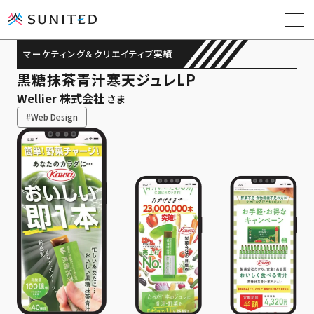
マーケティング＆クリエイティブ実績
黒糖抹茶青汁寒天ジュレLP
ソリューション
Wellier 株式会社
さま
#Web Design
導入事例
課題解決コラム
お役立ち資料
会社概要