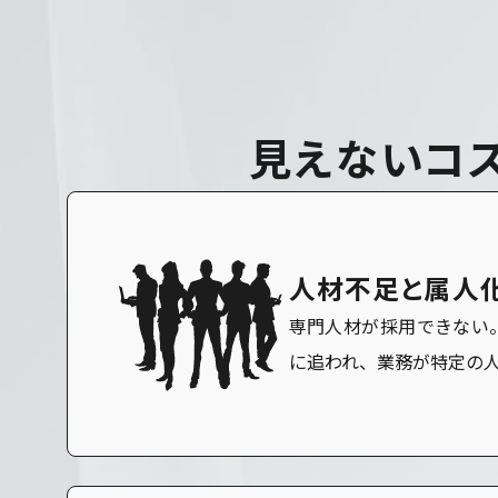
見
え
な
い
コ
人材不足と属人
専門人材が採用できない
に追われ、業務が特定の