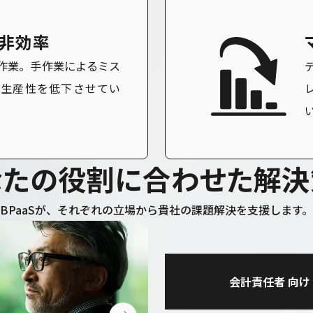
の非効率
の作業。手作業によるミス
の生産性を低下させてい
な
た
の
役
割
に
合
わ
せ
た
解
決
BPaaSが、それぞれの立場から貴社の課題解決を支援します。
会計責任者
向け