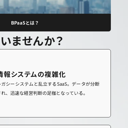
BPaaSとは？
て
い
ま
せ
ん
か
？
情報システムの複雑化
レガシーシステムと乱立するSaaS。データが分断
され、迅速な経営判断の足枷となっている。