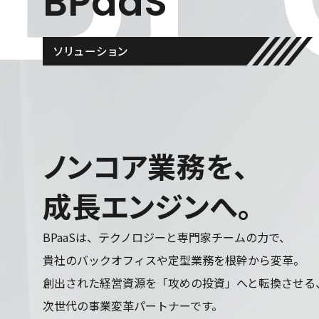
BPaaS
ソリューション
ノ
ン
コ
ア
業
務
を
、
成
長
エ
ン
ジ
ン
へ
。
BPaaSは、テクノロジーと専門家チームの力で、
貴社のバックオフィスや定型業務を根幹から変革。
創出された経営資源を「攻めの投資」へと転換させる
次世代の事業変革パートナーです。