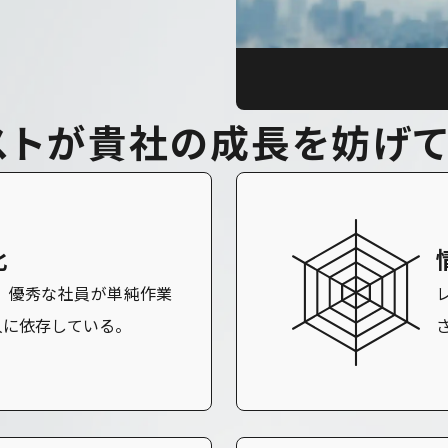
ス
ト
が
貴
社
の
成
長
を
妨
げ
化
。優秀な社員が単純作業
人に依存している。