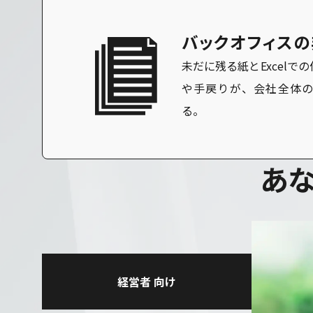
バックオフィス
未だに残る紙とExcelで
や手戻りが、会社全体
る。
あ
経営者
向け