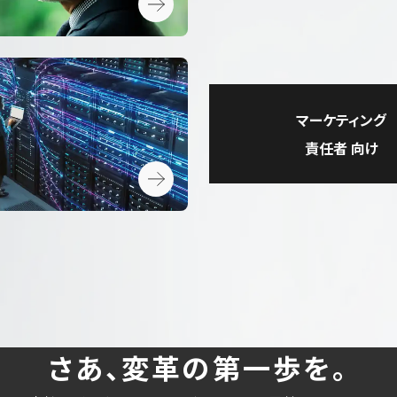
マーケティング
責任者 向け
さ
あ
、
変
革
の
第
一
歩
を
。