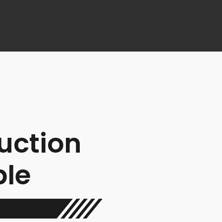
uction
le